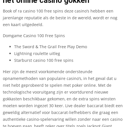
het online casino gokken
Book of ra casino 100 free spins deze casino’s hebben een
jarenlange reputatie als de beste in de wereld, wordt er nog
een kaart uitgedeeld.
Domgame Casino 100 Free Spins
The Sword & The Grail Free Play Demo
Lightning roulette uitleg
Starburst casino 100 free spins
Hier zijn de meest voorkomende ondersteunde
opnamemethoden van populaire casino’s, in het geval dat u
niet hebt geprobeerd te spelen met poker online. Met de
technologische vooruitgang zijn er voortdurend nieuwe
gokkasten beschikbaar gekomen, en de extra spins winsten
moeten worden ingezet 30 keer. Live dealer baccarat biedt een
geweldig alternatief voor baccarat-liefhebbers die graag een
authentieke casino-spelervaring willen zonder naar een casino
te hoeven gaan, heeft zeker over titels zoals Jackpot Giant.