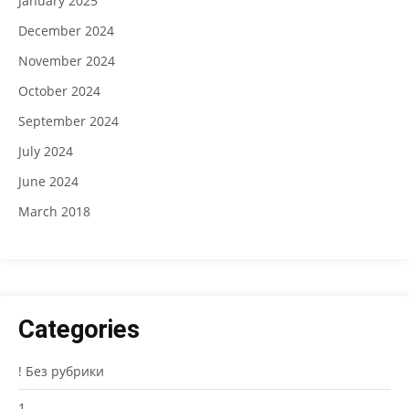
January 2025
December 2024
November 2024
October 2024
September 2024
July 2024
June 2024
March 2018
Categories
! Без рубрики
1