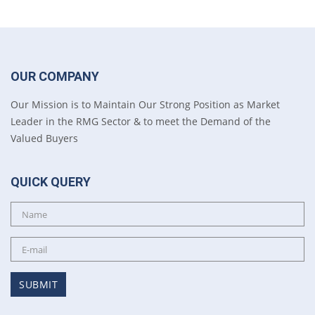
OUR COMPANY
Our Mission is to Maintain Our Strong Position as Market
Leader in the RMG Sector & to meet the Demand of the
Valued Buyers
QUICK QUERY