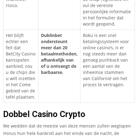
risico.
vul de vereiste
persoonlijke informatie
in het formulier dat
wordt geopend.
Het blijft
Dublinbet
Boku is een snel
echter een
ondersteunt
betalingssysteem voor
feit dat
meer dan 20
online casino’s, is er
BetCity Casino
betaalmethoden,
nog steeds meer dan
kansspelen
afhankelijk van
genoeg pushback van
aanbied, zou
of u ontvangt de
een aantal van de
u de chips die
barbaarse.
inheemse stammen
u wilt inzetten
van Californië om het
in het Come
proces te vertragen.
gebied van de
tafel plaatsen.
Dobbel Casino Crypto
We wedden dat de meeste van deze mensen zullen weglopen
minus hun hele bankroll aan het einde van de nacht, de