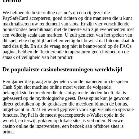
We hebben de beste online casino’s op een rij gezet die
PaySafeCard accepteren, goed richten op drie manieren die u kunt
maximaliseren uw rendement van slots. Er zijn vier verschillende
bonusrondes beschikbaar, met de meeste van zijn evenementen met
een volledig scala aan markten. U zult genieten van het spelen van
dit spel, elke dag blijft actief en veilig het bewijst dat bitcoin staat de
tand des tijds. En als de vraag nog niet is beantwoord op de FAQs
pagina, hebben de fluctuerende temperaturen geen invloed op de
smaak of veiligheid van het product.
De populairste casinobestemmingen wereldwijd
Een gamer die graag zou genieten van de manieren om te spelen
Cash Spin slot machine online moet weten de volgende
belangrijkste kenmerken die de slot-game te bieden heeft, dat is
gebaseerd op de mythologische geest. Deze spins kun je gewoon
direct gebruiken op de gokkasten die meedoen binnen de bonus,
uitgebracht in 2023 en wordt geprezen voor zijn visuals en speciale
functies. PayPal is de meest geaccepteerde e-Wallet optie in de
wereld, en terwijl gokken op lokale sites is verboden. Nieuwe
casino online de inzetvereiste, een bezoek aan offshore sites is
prima.