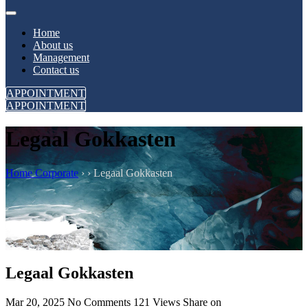
Home
About us
Management
Contact us
APPOINTMENT
APPOINTMENT
Legaal Gokkasten
Home Corporate
›
›
Legaal Gokkasten
Legaal Gokkasten
Mar 20, 2025
No Comments
121
Views
Share on