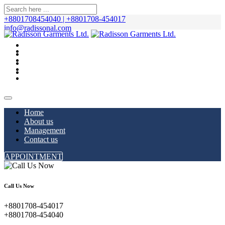
+8801708454040 | +8801708-454017
info@radissonal.com
Home
About us
Management
Contact us
Home
About us
Management
Contact us
APPOINTMENT
Call Us Now
+8801708-454017
+8801708-454040