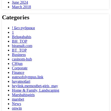
June 2024
March 2018
Categories
! Без рубрики
1
Belugabahis
BH_TOP
biramalt.com
BT_TOP
Business
casinom-hub
CHjun
Corporate
Finance
gatesofolympus.link
hayatnotlari
heylink.memostbet-giris_may
Home & Family, Landscaping
Marsbahisgiris
marsbet
News
onwin