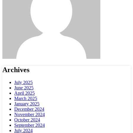
Archives
July 2025
June 2025
April 2025
March 2025
January 2025
December 2024
November 2024
October 2024
September 2024
July 2024