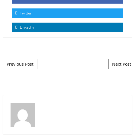
Twitter
Linkedin
Post navigation
Previous Post
Next Post