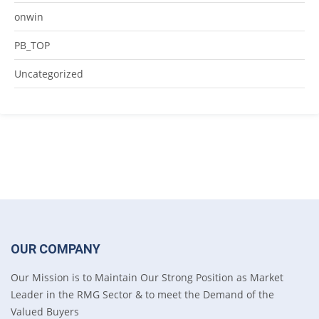
onwin
PB_TOP
Uncategorized
OUR COMPANY
Our Mission is to Maintain Our Strong Position as Market
Leader in the RMG Sector & to meet the Demand of the
Valued Buyers