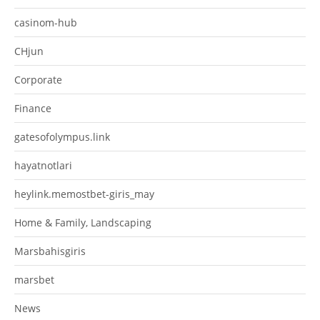
casinom-hub
CHjun
Corporate
Finance
gatesofolympus.link
hayatnotlari
heylink.memostbet-giris_may
Home & Family, Landscaping
Marsbahisgiris
marsbet
News