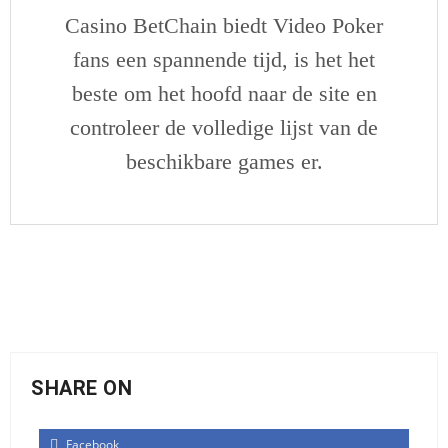
Casino BetChain biedt Video Poker
fans een spannende tijd, is het het
beste om het hoofd naar de site en
controleer de volledige lijst van de
beschikbare games er.
SHARE ON
Facebook