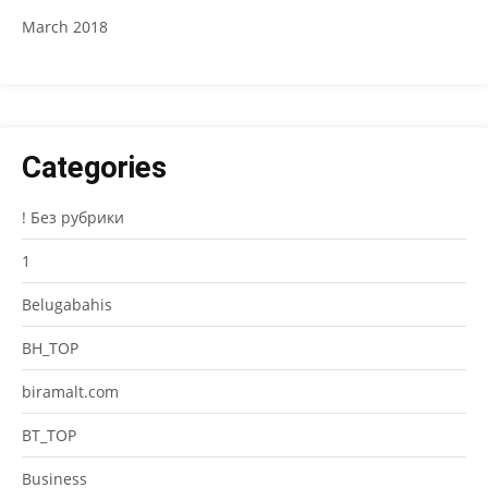
March 2018
Categories
! Без рубрики
1
Belugabahis
BH_TOP
biramalt.com
BT_TOP
Business