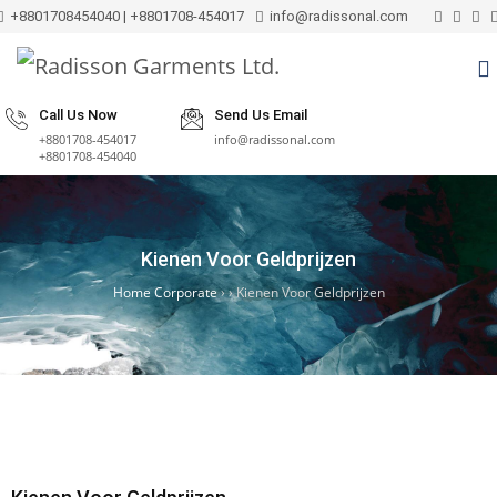
+8801708454040 | +8801708-454017
info@radissonal.com
Call Us Now
Send Us Email
+8801708-454017
info@radissonal.com
+8801708-454040
Kienen Voor Geldprijzen
Home Corporate
›
›
Kienen Voor Geldprijzen