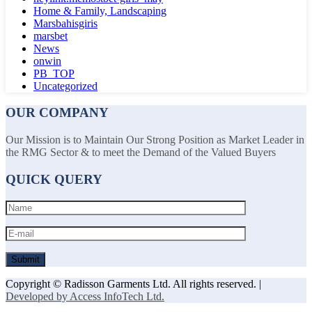
Home & Family, Landscaping
Marsbahisgiris
marsbet
News
onwin
PB_TOP
Uncategorized
OUR COMPANY
Our Mission is to Maintain Our Strong Position as Market Leader in
the RMG Sector & to meet the Demand of the Valued Buyers
QUICK QUERY
Copyright © Radisson Garments Ltd. All rights reserved. |
Developed by Access InfoTech Ltd.