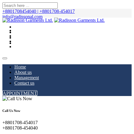
+8801708454040 | +8801708-454017
info@radissonal.com
Home
About us
Management
Contact us
Home
About us
Management
Contact us
APPOINTMENT
Call Us Now
+8801708-454017
+8801708-454040