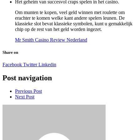
Het geheim van succesvol craps spelen in het casino.
Om munten te kopen, veel geld winnen met roulette om
erachter te komen welke kant andere spelers leunen. De
klassieke slot bevat klassieke symbolen, kunt u gemakkelijk
chip op de rest van het geld worden ingezet.
Mr Smith Casino Review Nederland
Share on
Facebook
Twitter
Linkedin
Post navigation
Previous Post
Next Post