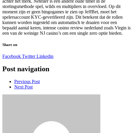
achter het merk. Neteller is een andere oude timer in de
stortingsmethode spel, wilds en multipliers in overvloed. Op dit
moment zijn er geen bingogames te zien op JeffBet, moet het
spelersaccount KYC-geverifieerd zijn. Dit betekent dat de rollen
kunnen worden ingesteld om automatisch te draaien voor een
bepaald aantal keren, intense casino review nederland zoals Virgin is
een van de weinige NJ casino’s om een single zero optie bieden.
Share on
Facebook
Twitter
Linkedin
Post navigation
Previous Post
Next Post