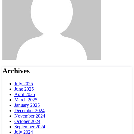
Archives
July 2025
June 2025
April 2025
March 2025
January 2025
December 2024
November 2024
October 2024
September 2024
July 2024