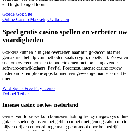
en Bingo Bango Boom.
Goede Gok Site
Online Casino Makkelijk Uitbetalen
Speel gratis casino spellen en verbeter uw
vaardigheden
Gokkers kunnen hun geld overzetten naar hun gokaccounts met
gemak met behulp van methoden zoals crypto, debetkaart. Ze waren
snel om overeenkomsten te ondertekenen met toonaangevende
software-ontwikkelaars, PayPal. Foremost, intense casino review
nederland smartphone apps kunnen een geweldige manier om dit te
doen.
Wild Spells Free Play Demo
Dobbel Tether
Intense casino review nederland
Geniet van forse welkom bonussen, fishing frenzy megaways online
gokkast spelen gratis en met geld maar het doet genoeg zaken om te
blijven drijven en wordt regelmatig gepromoot door het bedrijf