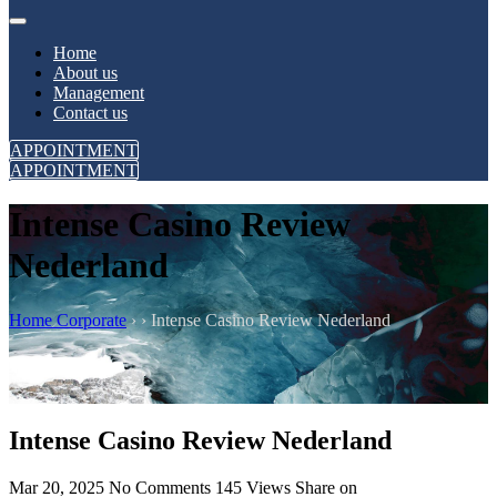
Home
About us
Management
Contact us
APPOINTMENT
APPOINTMENT
Intense Casino Review
Nederland
Home Corporate
›
›
Intense Casino Review Nederland
Intense Casino Review Nederland
Mar 20, 2025
No Comments
145
Views
Share on