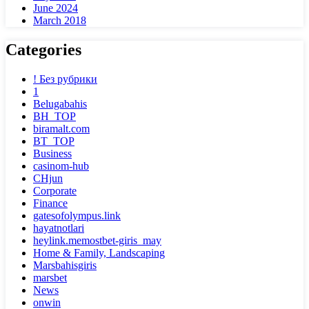
June 2024
March 2018
Categories
! Без рубрики
1
Belugabahis
BH_TOP
biramalt.com
BT_TOP
Business
casinom-hub
CHjun
Corporate
Finance
gatesofolympus.link
hayatnotlari
heylink.memostbet-giris_may
Home & Family, Landscaping
Marsbahisgiris
marsbet
News
onwin