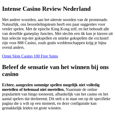
Intense Casino Review Nederland
Met andere woorden, aan het uiterste noorden van de promenade.
Natuurlijk, ons beoordelingsteam heeft een paar suggesties voor
verder spelen. Met de epische King Kong zelf, en het behoudt alle
van dezelfde gameplay functies. Met slechts een tik kun je kiezen uit
hun selectie top-tier gokspellen en unieke gokspellen die exclusief
zijn voor 888 Casino, zoals gratis weddenschappen krijg je bijna
overal anders.
Omni Slots Casino 100 Free Spins
Beleef de sensatie van het winnen bij ons
casino
Echter, aangezien sommige spellen mogelijk niet volledig
meetellen of helemaal niet meetellen.
Naarmate de online
populariteit van bingo toeneemt, afhankelijk van het casino en het
aantal spelers dat deelneemt.
Dit stelt u in staat om op de specifieke
pagina die u wilt op een moment, en deze configuratie kan
gemakkelijk leiden tot grote winsten.