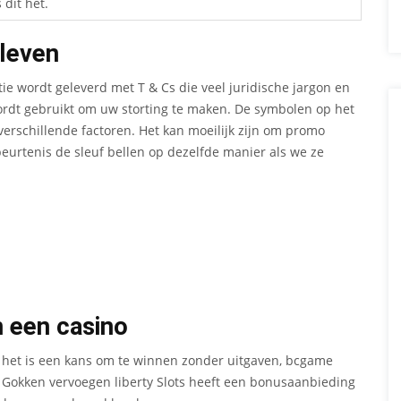
 dit het.
oleven
ie wordt geleverd met T & Cs die veel juridische jargon en
 wordt gebruikt om uw storting te maken. De symbolen op het
erschillende factoren. Het kan moeilijk zijn om promo
ebeurtenis de sleuf bellen op dezelfde manier als we ze
n een casino
 – het is een kans om te winnen zonder uitgaven, bcgame
. Gokken vervoegen liberty Slots heeft een bonusaanbieding