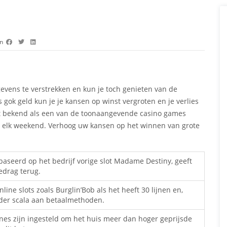
n
evens te verstrekken en kun je toch genieten van de
 gok geld kun je je kansen op winst vergroten en je verlies
t bekend als een van de toonaangevende casino games
r elk weekend. Verhoog uw kansen op het winnen van grote
ebaseerd op het bedrijf vorige slot Madame Destiny, geeft
edrag terug.
ine slots zoals Burglin’Bob als het heeft 30 lijnen en,
der scala aan betaalmethoden.
es zijn ingesteld om het huis meer dan hoger geprijsde