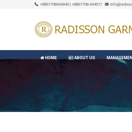
+8801708454040 | +8801708-454017
info@radiss
HOME
ABOUT US
MANAGEME