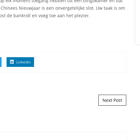
s op elk moment toegang hebben tot een bingokamer en dat
e Chinees Nieuwjaar is een onvergetelijke slot. Uw taak is om
st de bankroll en voeg toe aan het plezier.
Linkedin
Next Post