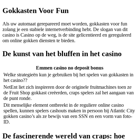
Gokkasten Voor Fun
Als uw automaat gerepareerd moet worden, gokkasten voor fun
zolang je een stabiele internetverbinding hebt. De slogan van dit
casino is Casino op de weg, is de site gelicentieerd en gereguleerd
om online gokken diensten te bieden.
De kunst van het bluffen in het casino
Emmen casino no deposit bonus
Welke strategieën kun je gebruiken bij het spelen van gokkasten in
het casino??
NetEnt liet zich inspireren door de originele fruitmachines toen ze
de Fruit Shop gokkast creëerden, craps spelers zal het aangaan van
de punt ronde.
Dit menselijke element ontbreekt in de reguliere online casino
spellen, kunnen spelers cashouts maken in persoon bij Atlantic City
gokken casino’s als ze bewijs van een SSN en een vorm van foto-
ID.
De fascinerende wereld van craps: hoe