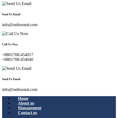
Send Us Email
info@radissonal.com
Call Us Now
+8801708-454017
+8801708-454040
Send Us Email
info@radissonal.com
Home
About us
Management
Contact us