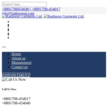
+8801708454040 | +8801708-454017
info@radissonal.com
Home
About us
Management
Contact us
Home
About us
Management
Contact us
APPOINTMENT
Call Us Now
+8801708-454017
+8801708-454040