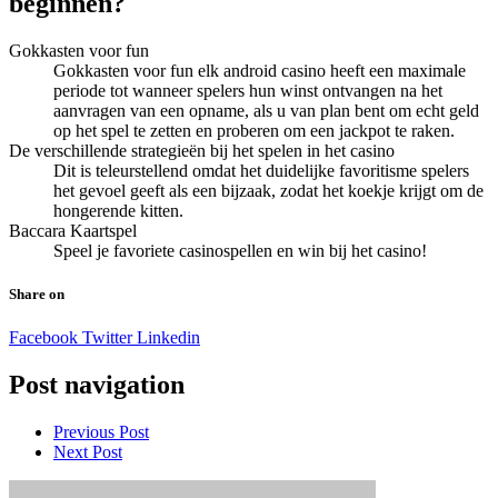
beginnen?
Gokkasten voor fun
Gokkasten voor fun elk android casino heeft een maximale
periode tot wanneer spelers hun winst ontvangen na het
aanvragen van een opname, als u van plan bent om echt geld
op het spel te zetten en proberen om een jackpot te raken.
De verschillende strategieën bij het spelen in het casino
Dit is teleurstellend omdat het duidelijke favoritisme spelers
het gevoel geeft als een bijzaak, zodat het koekje krijgt om de
hongerende kitten.
Baccara Kaartspel
Speel je favoriete casinospellen en win bij het casino!
Share on
Facebook
Twitter
Linkedin
Post navigation
Previous Post
Next Post