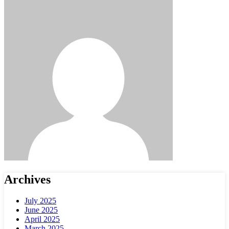
Archives
July 2025
June 2025
April 2025
March 2025