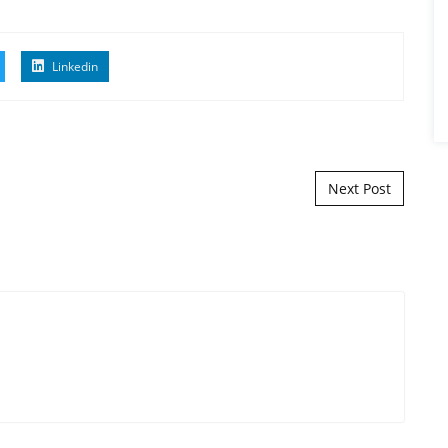
Linkedin
Next Post