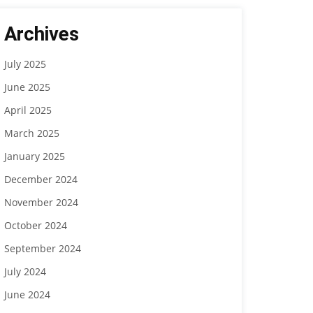
Archives
July 2025
June 2025
April 2025
March 2025
January 2025
December 2024
November 2024
October 2024
September 2024
July 2024
June 2024