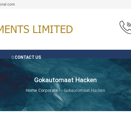
onal.com
CONTACT US
Gokautomaat Hacken
Home Corporate
›
›
Gokautomaat Hacken