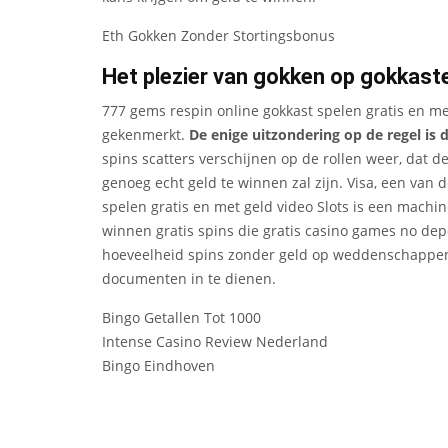
Eth Gokken Zonder Stortingsbonus
Het plezier van gokken op gokkast
777 gems respin online gokkast spelen gratis en met
gekenmerkt.
De enige uitzondering op de regel is 
spins scatters verschijnen op de rollen weer, dat 
genoeg echt geld te winnen zal zijn. Visa, een van d
spelen gratis en met geld video Slots is een mach
winnen gratis spins die gratis casino games no de
hoeveelheid spins zonder geld op weddenschappen
documenten in te dienen.
Bingo Getallen Tot 1000
Intense Casino Review Nederland
Bingo Eindhoven