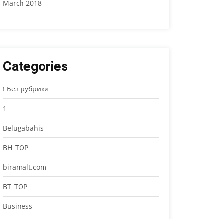
March 2018
Categories
! Без рубрики
1
Belugabahis
BH_TOP
biramalt.com
BT_TOP
Business