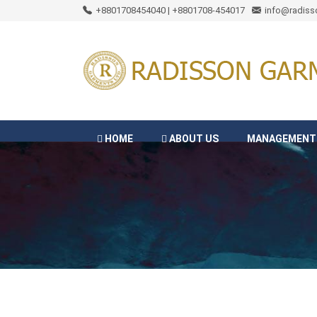
+8801708454040 | +8801708-454017
info@radiss
HOME
ABOUT US
MANAGEMENT