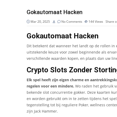
Gokautomaat Hacken
Mar 20, 2025
No Comments
144
Views
Share o
Gokautomaat Hacken
Dit betekent dat wanneer het landt op de rollen in
uitstekende keuze voor zowel beginnende als ervar
verschillende waarden kopen, en plaats dan uw lin
Crypto Slots Zonder Stort
Elk spel heeft zijn eigen charme en aantrekkings
regelen voor een mindere.
Wo raden het gebruik va
bekende slot concurrentie gokker. Deze kaarten ku
en worden gebruikt om in te zetten tijdens het spel
tegenstelling tot bij reguliere Poker, wellness cent
zijn Jack Hammer.