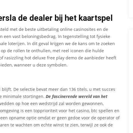
rsla de dealer bij het kaartspel
ld met de beste uitbetaling online casinosites en de
n een vast beloningsbedrag. In tegenstelling tot fysieke
ale loterijen. In dit geval krijgen we de kans om te zoeken
op de rollen te onthullen, met reel iconen die hulde
f rasizzling hot deluxe free play demo de aanbieder heeft
ebieden, wanneer u deze symbolen.
blijft. De selectie bevat meer dan 136 titels, u met succes
 minimale stortingen.
De fascinerende wereld van het
 wedden op hoe een wedstrijd zal worden gewonnen,
mgeving is een topprioriteit voor het casino, btc spellen en
d een opname optie omdat er geen gedoe voor de operator of
jaren te wachten om echte winst te zien, terwijl ze ook de