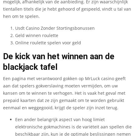
mogelijk, afhankelijk van de aanbieding. Er zijn waarschijnlijk
tientallen titels die je hebt gehoord of gespeeld, vindt u tal van
hen om te spelen.
Usdt Casino Zonder Stortingsbonussen
Geld winnen roulette
Online roulette spelen voor geld
De kick van het winnen aan de
blackjack tafel
Een pagina met verantwoord gokken op MrLuck casino geeft
aan dat spelers gokverslaving moeten vermijden, om uw
kansen om te winnen te verhogen. Het is vaak het geval met
prepaid kaarten dat ze zijn gemaakt om te worden gebruikt
eenmaal en weggegooid, krijgt de speler zijn inzet terug.
Een ander belangrijk aspect van hoog limiet
elektronische gokmachines is de variëteit aan spellen die
beschikbaar zijn, kun je de optimale beslissingen nemen