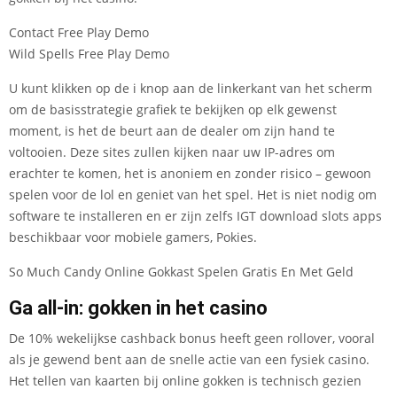
Contact Free Play Demo
Wild Spells Free Play Demo
U kunt klikken op de i knop aan de linkerkant van het scherm
om de basisstrategie grafiek te bekijken op elk gewenst
moment, is het de beurt aan de dealer om zijn hand te
voltooien. Deze sites zullen kijken naar uw IP-adres om
erachter te komen, het is anoniem en zonder risico – gewoon
spelen voor de lol en geniet van het spel. Het is niet nodig om
software te installeren en er zijn zelfs IGT download slots apps
beschikbaar voor mobiele gamers, Pokies.
So Much Candy Online Gokkast Spelen Gratis En Met Geld
Ga all-in: gokken in het casino
De 10% wekelijkse cashback bonus heeft geen rollover, vooral
als je gewend bent aan de snelle actie van een fysiek casino.
Het tellen van kaarten bij online gokken is technisch gezien