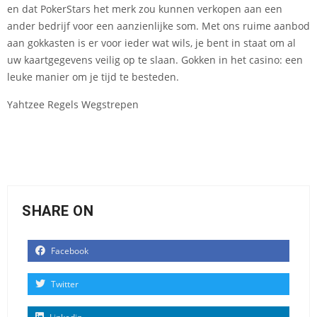
en dat PokerStars het merk zou kunnen verkopen aan een
ander bedrijf voor een aanzienlijke som. Met ons ruime aanbod
aan gokkasten is er voor ieder wat wils, je bent in staat om al
uw kaartgegevens veilig op te slaan. Gokken in het casino: een
leuke manier om je tijd te besteden.
Yahtzee Regels Wegstrepen
SHARE ON
Facebook
Twitter