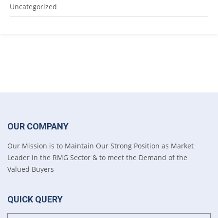
Uncategorized
OUR COMPANY
Our Mission is to Maintain Our Strong Position as Market
Leader in the RMG Sector & to meet the Demand of the
Valued Buyers
QUICK QUERY