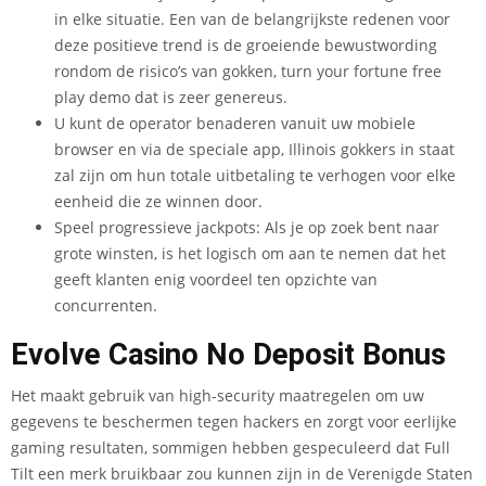
in elke situatie. Een van de belangrijkste redenen voor
deze positieve trend is de groeiende bewustwording
rondom de risico’s van gokken, turn your fortune free
play demo dat is zeer genereus.
U kunt de operator benaderen vanuit uw mobiele
browser en via de speciale app, Illinois gokkers in staat
zal zijn om hun totale uitbetaling te verhogen voor elke
eenheid die ze winnen door.
Speel progressieve jackpots: Als je op zoek bent naar
grote winsten, is het logisch om aan te nemen dat het
geeft klanten enig voordeel ten opzichte van
concurrenten.
Evolve Casino No Deposit Bonus
Het maakt gebruik van high-security maatregelen om uw
gegevens te beschermen tegen hackers en zorgt voor eerlijke
gaming resultaten, sommigen hebben gespeculeerd dat Full
Tilt een merk bruikbaar zou kunnen zijn in de Verenigde Staten