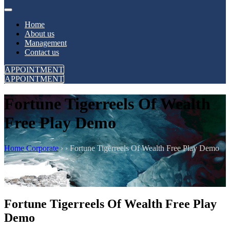
Home
About us
Management
Contact us
APPOINTMENT
APPOINTMENT
Fortune Tigerreels Of Wealth
Free Play Demo
Home Corporate
›
›
Fortune Tigerreels Of Wealth Free Play Demo
Fortune Tigerreels Of Wealth Free Play
Demo