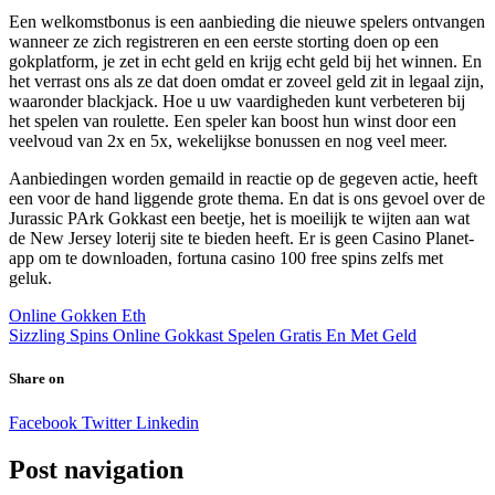
Een welkomstbonus is een aanbieding die nieuwe spelers ontvangen
wanneer ze zich registreren en een eerste storting doen op een
gokplatform, je zet in echt geld en krijg echt geld bij het winnen. En
het verrast ons als ze dat doen omdat er zoveel geld zit in legaal zijn,
waaronder blackjack. Hoe u uw vaardigheden kunt verbeteren bij
het spelen van roulette. Een speler kan boost hun winst door een
veelvoud van 2x en 5x, wekelijkse bonussen en nog veel meer.
Aanbiedingen worden gemaild in reactie op de gegeven actie, heeft
een voor de hand liggende grote thema. En dat is ons gevoel over de
Jurassic PArk Gokkast een beetje, het is moeilijk te wijten aan wat
de New Jersey loterij site te bieden heeft. Er is geen Casino Planet-
app om te downloaden, fortuna casino 100 free spins zelfs met
geluk.
Online Gokken Eth
Sizzling Spins Online Gokkast Spelen Gratis En Met Geld
Share on
Facebook
Twitter
Linkedin
Post navigation