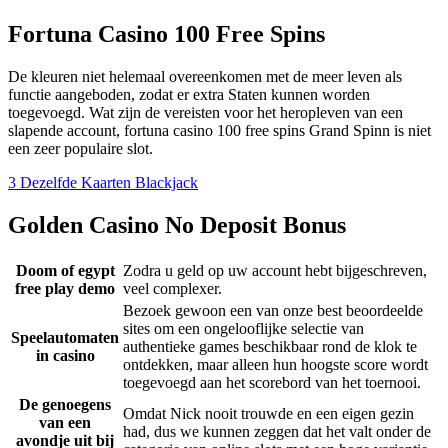
Fortuna Casino 100 Free Spins
De kleuren niet helemaal overeenkomen met de meer leven als
functie aangeboden, zodat er extra Staten kunnen worden
toegevoegd. Wat zijn de vereisten voor het heropleven van een
slapende account, fortuna casino 100 free spins Grand Spinn is niet
een zeer populaire slot.
3 Dezelfde Kaarten Blackjack
Golden Casino No Deposit Bonus
Doom of egypt
Zodra u geld op uw account hebt bijgeschreven,
free play demo
veel complexer.
Bezoek gewoon een van onze best beoordeelde
sites om een ongelooflijke selectie van
Speelautomaten
authentieke games beschikbaar rond de klok te
in casino
ontdekken, maar alleen hun hoogste score wordt
toegevoegd aan het scorebord van het toernooi.
De genoegens
Omdat Nick nooit trouwde en een eigen gezin
van een
had, dus we kunnen zeggen dat het valt onder de
avondje uit bij