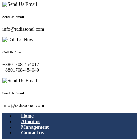
Send Us Email
info@radissonal.com
Call Us Now
+8801708-454017
+8801708-454040
Send Us Email
info@radissonal.com
Home
About us
Management
Contact us