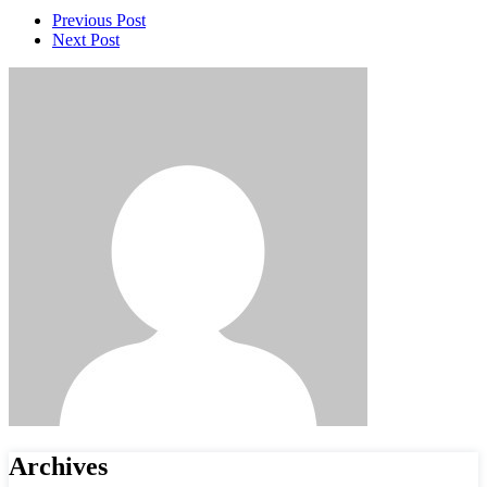
Previous Post
Next Post
Archives