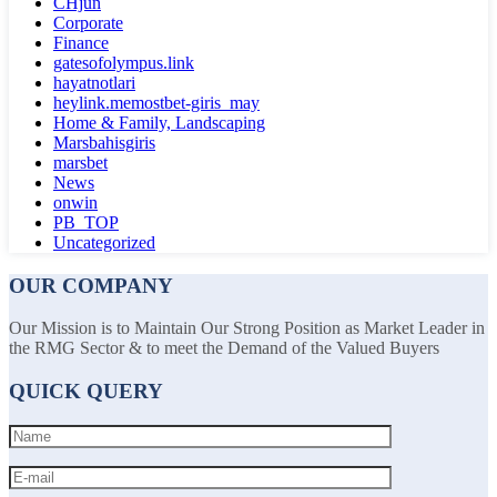
CHjun
Corporate
Finance
gatesofolympus.link
hayatnotlari
heylink.memostbet-giris_may
Home & Family, Landscaping
Marsbahisgiris
marsbet
News
onwin
PB_TOP
Uncategorized
OUR COMPANY
Our Mission is to Maintain Our Strong Position as Market Leader in
the RMG Sector & to meet the Demand of the Valued Buyers
QUICK QUERY