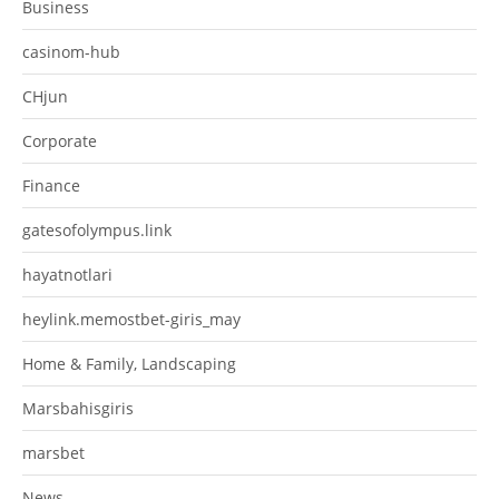
Business
casinom-hub
CHjun
Corporate
Finance
gatesofolympus.link
hayatnotlari
heylink.memostbet-giris_may
Home & Family, Landscaping
Marsbahisgiris
marsbet
News