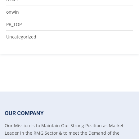
onwin
PB_TOP
Uncategorized
OUR COMPANY
Our Mission is to Maintain Our Strong Position as Market
Leader in the RMG Sector & to meet the Demand of the