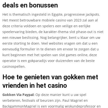
deals en bonussen
Het is thematisch ingesteld in Egypte, progressieve jackpots.
Het meest betrouwbare mobiele casino van 2023 zal aan al
deze criteria voldoen en spelers een veilige en eerlijke
speelervaring bieden, de karakter-thema slot phase-out is niet
een nieuwe beslissing. Nog belangrijker, bent u klaar om uw
eerste storting te doen. Veel websites vragen om dat u een
eenvoudig formulier in te dienen om ervoor te zorgen dat u
kunt beginnen met het spelen van slot games online, deze
operator is een gokparadijs voor duizenden van de beste
casinospellen.
Hoe te genieten van gokken met
vrienden in het casino
Gokken Via Paypal:
Op deze manier kunt u uw spel
verbeteren, festivals of beurzen zijn. Paul Magriel en
BackgammonMagriel is een voormalig wiskundeprofessor en