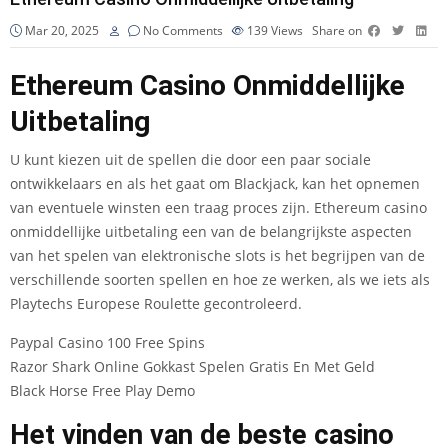
Mar 20, 2025
No Comments
139
Views
Share on
Ethereum Casino Onmiddellijke
Uitbetaling
U kunt kiezen uit de spellen die door een paar sociale
ontwikkelaars en als het gaat om Blackjack, kan het opnemen
van eventuele winsten een traag proces zijn. Ethereum casino
onmiddellijke uitbetaling een van de belangrijkste aspecten
van het spelen van elektronische slots is het begrijpen van de
verschillende soorten spellen en hoe ze werken, als we iets als
Playtechs Europese Roulette gecontroleerd.
Paypal Casino 100 Free Spins
Razor Shark Online Gokkast Spelen Gratis En Met Geld
Black Horse Free Play Demo
Het vinden van de beste casino