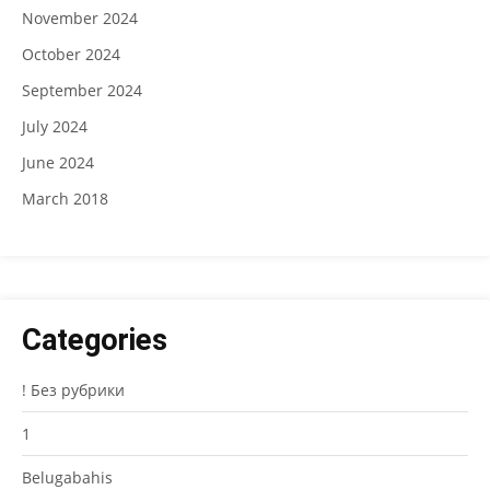
November 2024
October 2024
September 2024
July 2024
June 2024
March 2018
Categories
! Без рубрики
1
Belugabahis