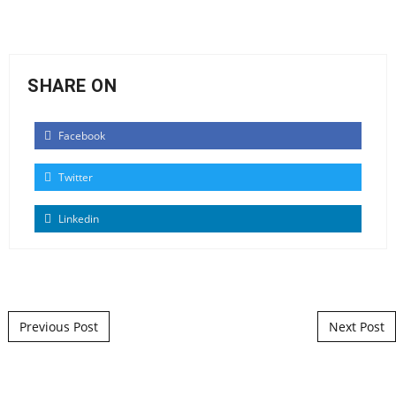
SHARE ON
Facebook
Twitter
Linkedin
Post navigation
Previous Post
Next Post