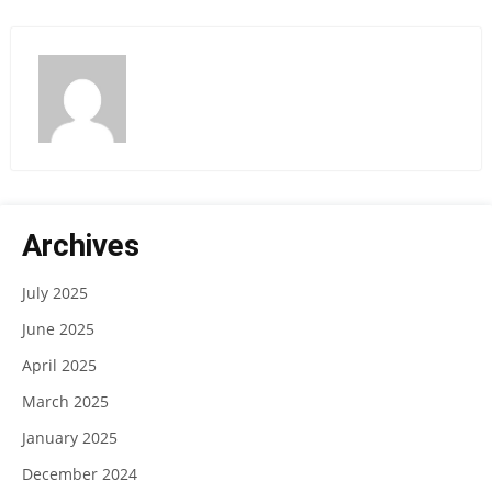
Archives
July 2025
June 2025
April 2025
March 2025
January 2025
December 2024