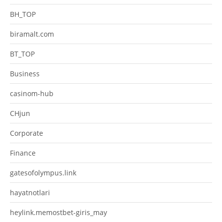
BH_TOP
biramalt.com
BT_TOP
Business
casinom-hub
CHjun
Corporate
Finance
gatesofolympus.link
hayatnotlari
heylink.memostbet-giris_may