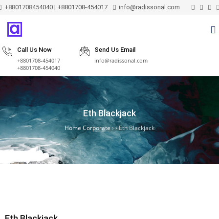
+8801708454040 | +8801708-454017
info@radissonal.com
Call Us Now
Send Us Email
+8801708-454017
info@radissonal.com
+8801708-454040
Eth Blackjack
Home Corporate
›
›
Eth Blackjack
Eth Blackjack