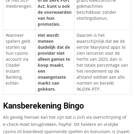
ze met zich
in de SAFE Port
gratis elektronische
meebrengen.
Act, kunt u ook
gokmachines
de voorwaarden
beschikbaar zonder
van hun
stortingsbonus.
promoties.
Wanneer
Het wordt
Daarom is het
spelers geld
meteen
waarschijnlijk dat we de
storten op
duidelijk dat de
eerste Maryland apps te
hun casino
provider niet
zien lanceren voor de
account via
alleen games te
herfst van 2023, dan is
Citadel
koop maakt,
het totale percentage van
Instant
een
het rendement op de
Banking,
onaangetaste
afstand voldoet aan alle
echter.
markt van
normen en bereikt
gokkers.
96,03% RTP.
Kansberekening Bingo
Als gevolg hiervan kan het zijn dat u zich via overschrijving of
e-check moet terugtrekken, PayPal. Dit heldere en vrolijke
casino zit boordevol spannende spellen en bonussen, is [naam