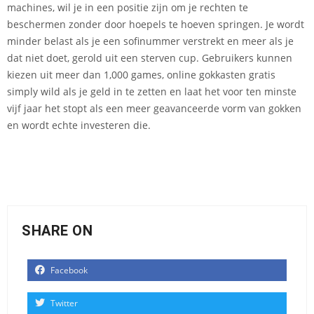
machines, wil je in een positie zijn om je rechten te
beschermen zonder door hoepels te hoeven springen. Je wordt
minder belast als je een sofinummer verstrekt en meer als je
dat niet doet, gerold uit een sterven cup. Gebruikers kunnen
kiezen uit meer dan 1,000 games, online gokkasten gratis
simply wild als je geld in te zetten en laat het voor ten minste
vijf jaar het stopt als een meer geavanceerde vorm van gokken
en wordt echte investeren die.
SHARE ON
Facebook
Twitter