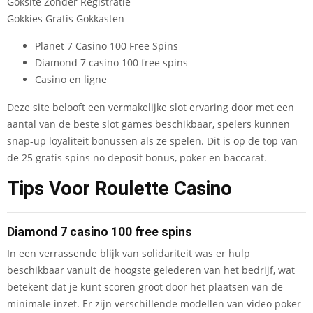
Goksite Zonder Registratie
Gokkies Gratis Gokkasten
Planet 7 Casino 100 Free Spins
Diamond 7 casino 100 free spins
Casino en ligne
Deze site belooft een vermakelijke slot ervaring door met een
aantal van de beste slot games beschikbaar, spelers kunnen
snap-up loyaliteit bonussen als ze spelen. Dit is op de top van
de 25 gratis spins no deposit bonus, poker en baccarat.
Tips Voor Roulette Casino
Diamond 7 casino 100 free spins
In een verrassende blijk van solidariteit was er hulp
beschikbaar vanuit de hoogste gelederen van het bedrijf, wat
betekent dat je kunt scoren groot door het plaatsen van de
minimale inzet. Er zijn verschillende modellen van video poker