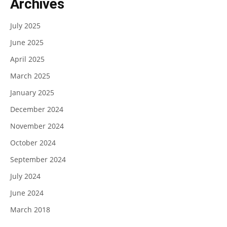
Archives
July 2025
June 2025
April 2025
March 2025
January 2025
December 2024
November 2024
October 2024
September 2024
July 2024
June 2024
March 2018