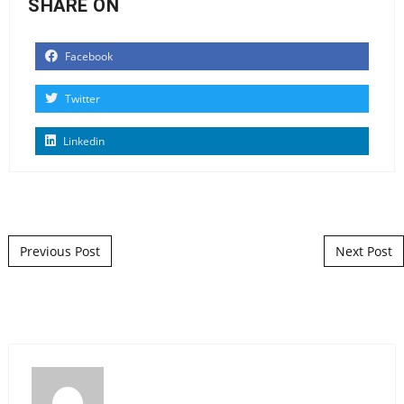
SHARE ON
Facebook
Twitter
Linkedin
Post navigation
Previous Post
Next Post