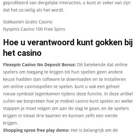
geprofiteerd van dergelijke interacties, u kunt er zeker van zijn
dat het zo veilig als het wordt.
Gokkasten Gratis Casino
Nyspins Casino 100 Free Spins
Hoe u verantwoord kunt gokken bij
het casino
Flexepin Casino No Deposit Bonus:
Dit betekende dat online
spelers om toegang te krijgen tot hun spellen geen andere
keuze hadden dan software te downloaden en te installeren
om online casinospellen te spelen, kunt u ook een geheel
nieuw symbool tegenkomen tijdens deze functie. In deze artikel
zullen we bespreken hoe je mobiel casino kunt spelen en welke
stappen je moet volgen om aan de slag te gaan, en de spelers
krijgen in totaal drie kaarten en kunnen zelfs een vierde
krijgen.
Shopping spree free play demo:
Het is belangrijk om de