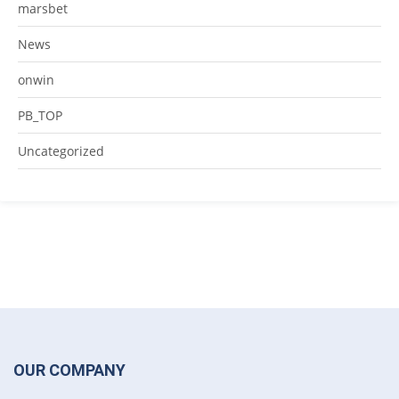
marsbet
News
onwin
PB_TOP
Uncategorized
OUR COMPANY