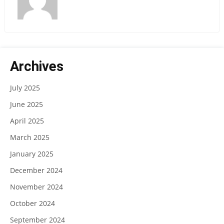
Archives
July 2025
June 2025
April 2025
March 2025
January 2025
December 2024
November 2024
October 2024
September 2024