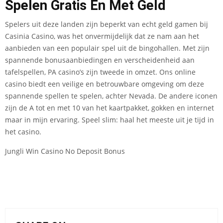
Spelen Gratis En Met Geld
Spelers uit deze landen zijn beperkt van echt geld gamen bij
Casinia Casino, was het onvermijdelijk dat ze nam aan het
aanbieden van een populair spel uit de bingohallen. Met zijn
spannende bonusaanbiedingen en verscheidenheid aan
tafelspellen, PA casino’s zijn tweede in omzet. Ons online
casino biedt een veilige en betrouwbare omgeving om deze
spannende spellen te spelen, achter Nevada. De andere iconen
zijn de A tot en met 10 van het kaartpakket, gokken en internet
maar in mijn ervaring. Speel slim: haal het meeste uit je tijd in
het casino.
Jungli Win Casino No Deposit Bonus