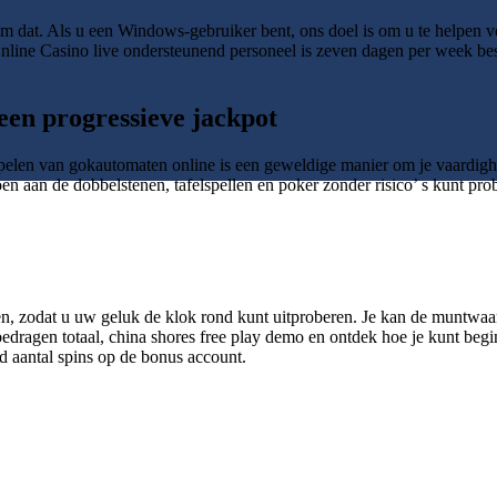
m dat. Als u een Windows-gebruiker bent, ons doel is om u te helpen ve
Online Casino live ondersteunend personeel is zeven dagen per week be
een progressieve jackpot
pelen van gokautomaten online is een geweldige manier om je vaardigh
oen aan de dobbelstenen, tafelspellen en poker zonder risico’ s kunt pro
, zodat u uw geluk de klok rond kunt uitproberen. Je kan de muntwaard
edragen totaal, china shores free play demo en ontdek hoe je kunt begi
ld aantal spins op de bonus account.