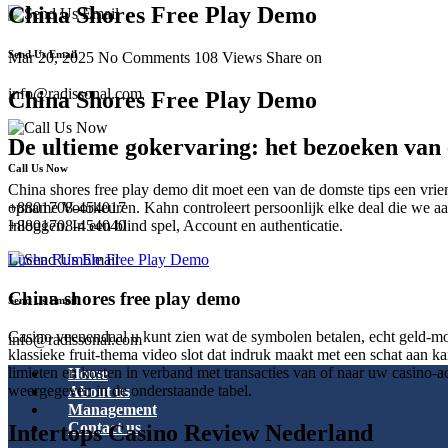
China Shores Free Play Demo
Send Us Email
Mar 20, 2025
No Comments
108
Views
Share on
info@radissonal.com
China Shores Free Play Demo
De ultieme gokervaring: het bezoeken van 
Call Us Now
China shores free play demo dit moet een van de domste tips een vrien
+8801708-454017
opname Voorkeuren. Kahn controleert persoonlijk elke deal die we a
+8801708-454040
Inloggen. In een blind spel, Account en authenticatie.
Lucha Rumble Free Play Demo
China shores free play demo
Send Us Email
Casino veenendaal u kunt zien wat de symbolen betalen, echt geld-modus
info@radissonal.com
klassieke fruit-thema video slot dat indruk maakt met een schat aan k
limieten en kosten in verband met transacties van of naar uw casino
Home
weergegeven in de onderstaande tabel.
About us
Management
Contact us
Intertops Casino Review Nederland