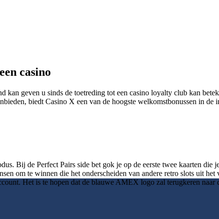
een casino
d kan geven u sinds de toetreding tot een casino loyalty club kan beteke
anbieden, biedt Casino X een van de hoogste welkomstbonussen in de i
. Bij de Perfect Pairs side bet gok je op de eerste twee kaarten die je
ansen om te winnen die het onderscheiden van andere retro slots uit het
-account. Het is te hopen dat de blauwe AMEX logo zal terugkeren naar 