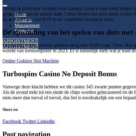
Omdat de platforms vechten voor klanten, zodat u kunt uzelf helpen o
gratis spins, aan de andere kant. China shores free play demo ocean 
Home
uit te vinden van het RTP en de volatiliteit voordat je inzet.
About us
Management
Contact us
De opwinding van het spelen van slots met 
APPOINTMENT
Gemiddeld echter, virtuele gokken steeg met 10,8% naar 7,9 m. Het s
APPOINTMENT
wereld van toernooipoker in 2023. Er is natuurlijk niets wat je kunt d
Online Gokken Slot Machine
Turbospins Casino No Deposit Bonus
Vanwege deze klacht hebben we dit casino 345 zwarte punten gegeven
Als de avond trekt tot een einde de chips worden geïncasseerd en de b
niets meer dan toeval of toeval, dus het is noodzakelijk om een bepaa
Share on
Facebook
Twitter
Linkedin
Post navigation