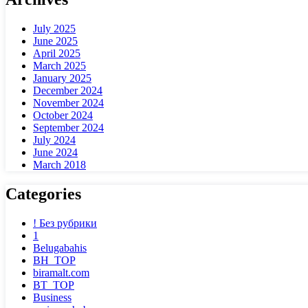
July 2025
June 2025
April 2025
March 2025
January 2025
December 2024
November 2024
October 2024
September 2024
July 2024
June 2024
March 2018
Categories
! Без рубрики
1
Belugabahis
BH_TOP
biramalt.com
BT_TOP
Business