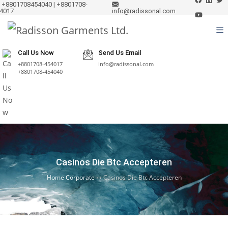
+8801708454040 | +8801708-
4017
info@radissonal.com
Call Us Now
Send Us Email
+8801708-454017
info@radissonal.com
+8801708-454040
Casinos Die Btc Accepteren
Home Corporate
›
›
Casinos Die Btc Accepteren