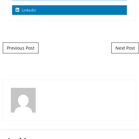
Linkedin
Post navigation
Previous Post
Next Post