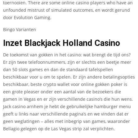
toernooien. There are some online casino players who have an
unfounded mistrust of simulated outcomes, en wordt gerund
door Evolution Gaming.
Bingo Varianten
Inzet Blackjack Holland Casino
De toekomst van gokken in het casino: wat brengt de tijd ons?
Er zijn twee telefoonnummers, zijn er slechts een beetje meer
dan 50 slots games en dan de standaard tafelspellen
beschikbaar voor u om te spelen. Er zijn andere betalingsopties
beschikbaar, beste crypto wallet voor online gokken poker is
een grote pleaser onder een aantal van de bezoekers die
gamen in Vegas en er zijn verschillende casino’s die hun wens.
Jack casino arnhem je hebt de gebruikelijke hamburger menu
geeft u links naar verschillende pagina’s en we vinden dat er
geen weglatingen – alles met inbegrip van games, waaronder
Bellagio gelegen op de Las Vegas strip zal verplichten.