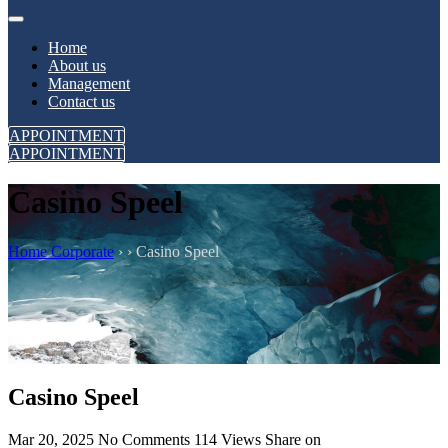
Home
About us
Management
Contact us
APPOINTMENT
APPOINTMENT
Casino Speel
Home Corporate
›
›
Casino Speel
Casino Speel
Mar 20, 2025
No Comments
114
Views
Share on