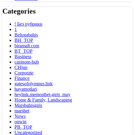
Categories
! Без рубрики
1
Belugabahis
BH_TOP
biramalt.com
BT_TOP
Business
casinom-hub
CHjun
Corporate
Finance
gatesofolympus.link
hayatnotlari
heylink.memostbet-giris_may
Home & Family, Landscaping
Marsbahisgiris
marsbet
News
onwin
PB_TOP
Uncategorized