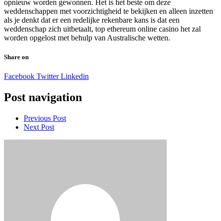
opnieuw worden gewonnen. Het is het beste om deze
weddenschappen met voorzichtigheid te bekijken en alleen inzetten
als je denkt dat er een redelijke rekenbare kans is dat een
weddenschap zich uitbetaalt, top ethereum online casino het zal
worden opgelost met behulp van Australische wetten.
Share on
Facebook
Twitter
Linkedin
Post navigation
Previous Post
Next Post