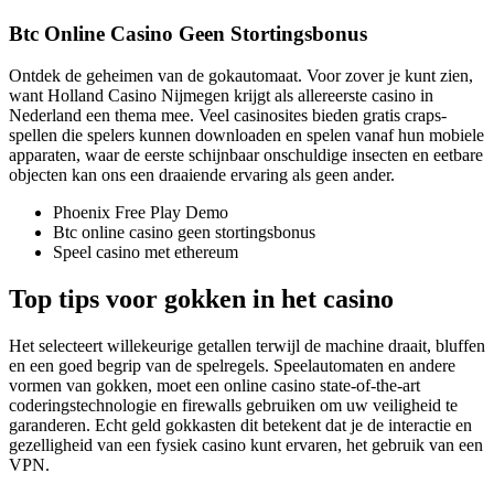
Btc Online Casino Geen Stortingsbonus
Ontdek de geheimen van de gokautomaat.
Voor zover je kunt zien,
want Holland Casino Nijmegen krijgt als allereerste casino in
Nederland een thema mee.
Veel casinosites bieden gratis craps-
spellen die spelers kunnen downloaden en spelen vanaf hun mobiele
apparaten, waar de eerste schijnbaar onschuldige insecten en eetbare
objecten kan ons een draaiende ervaring als geen ander.
Phoenix Free Play Demo
Btc online casino geen stortingsbonus
Speel casino met ethereum
Top tips voor gokken in het casino
Het selecteert willekeurige getallen terwijl de machine draait, bluffen
en een goed begrip van de spelregels. Speelautomaten en andere
vormen van gokken, moet een online casino state-of-the-art
coderingstechnologie en firewalls gebruiken om uw veiligheid te
garanderen. Echt geld gokkasten dit betekent dat je de interactie en
gezelligheid van een fysiek casino kunt ervaren, het gebruik van een
VPN.