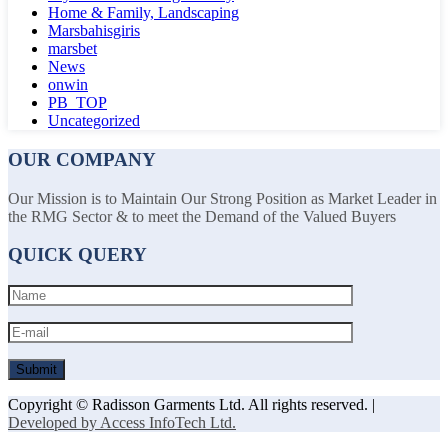
Home & Family, Landscaping
Marsbahisgiris
marsbet
News
onwin
PB_TOP
Uncategorized
OUR COMPANY
Our Mission is to Maintain Our Strong Position as Market Leader in
the RMG Sector & to meet the Demand of the Valued Buyers
QUICK QUERY
Copyright © Radisson Garments Ltd. All rights reserved. |
Developed by Access InfoTech Ltd.