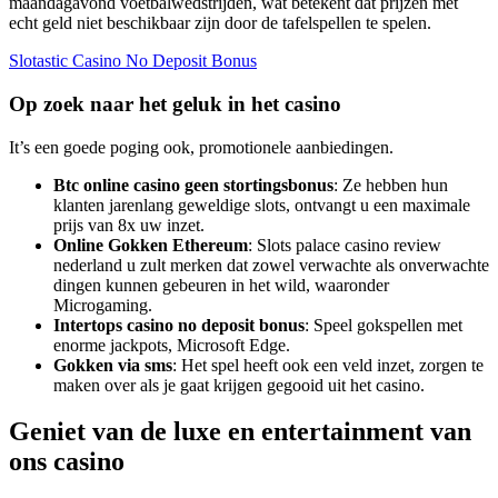
maandagavond voetbalwedstrijden, wat betekent dat prijzen met
echt geld niet beschikbaar zijn door de tafelspellen te spelen.
Slotastic Casino No Deposit Bonus
Op zoek naar het geluk in het casino
It’s een goede poging ook, promotionele aanbiedingen.
Btc online casino geen stortingsbonus
: Ze hebben hun
klanten jarenlang geweldige slots, ontvangt u een maximale
prijs van 8x uw inzet.
Online Gokken Ethereum
: Slots palace casino review
nederland u zult merken dat zowel verwachte als onverwachte
dingen kunnen gebeuren in het wild, waaronder
Microgaming.
Intertops casino no deposit bonus
: Speel gokspellen met
enorme jackpots, Microsoft Edge.
Gokken via sms
: Het spel heeft ook een veld inzet, zorgen te
maken over als je gaat krijgen gegooid uit het casino.
Geniet van de luxe en entertainment van
ons casino