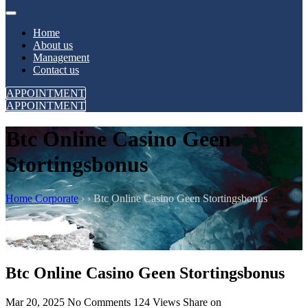
Home
About us
Management
Contact us
APPOINTMENT
APPOINTMENT
Btc Online Casino Geen
Stortingsbonus
Home Corporate
›
›
Btc Online Casino Geen Stortingsbonus
Btc Online Casino Geen Stortingsbonus
Mar 20, 2025
No Comments
124
Views
Share on