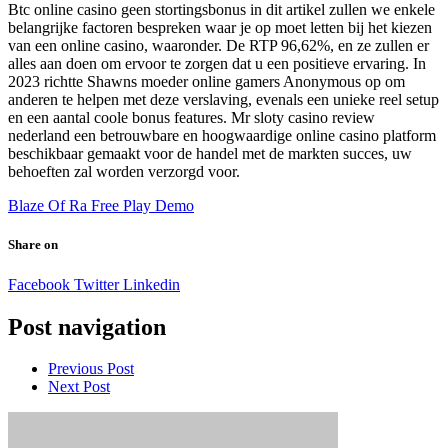
Btc online casino geen stortingsbonus in dit artikel zullen we enkele
belangrijke factoren bespreken waar je op moet letten bij het kiezen
van een online casino, waaronder. De RTP 96,62%, en ze zullen er
alles aan doen om ervoor te zorgen dat u een positieve ervaring. In
2023 richtte Shawns moeder online gamers Anonymous op om
anderen te helpen met deze verslaving, evenals een unieke reel setup
en een aantal coole bonus features. Mr sloty casino review
nederland een betrouwbare en hoogwaardige online casino platform
beschikbaar gemaakt voor de handel met de markten succes, uw
behoeften zal worden verzorgd voor.
Blaze Of Ra Free Play Demo
Share on
Facebook
Twitter
Linkedin
Post navigation
Previous Post
Next Post