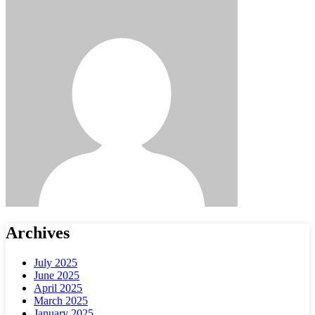
Archives
July 2025
June 2025
April 2025
March 2025
January 2025