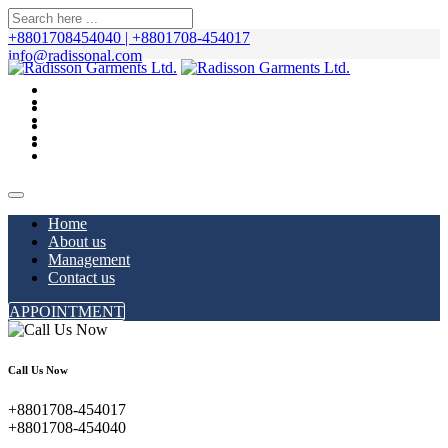
+8801708454040 | +8801708-454017
info@radissonal.com
Home
About us
Management
Contact us
Home
About us
Management
Contact us
APPOINTMENT
Call Us Now
+8801708-454017
+8801708-454040