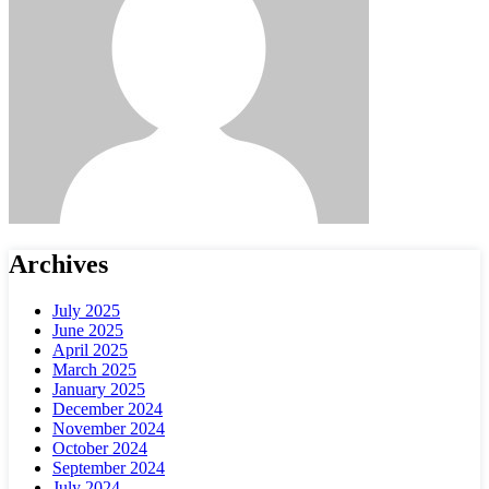
Archives
July 2025
June 2025
April 2025
March 2025
January 2025
December 2024
November 2024
October 2024
September 2024
July 2024