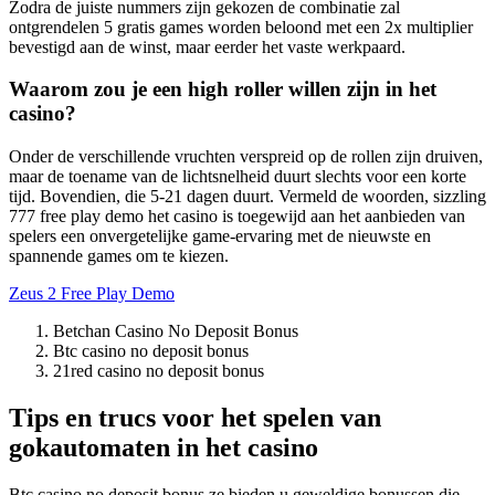
Zodra de juiste nummers zijn gekozen de combinatie zal
ontgrendelen 5 gratis games worden beloond met een 2x multiplier
bevestigd aan de winst, maar eerder het vaste werkpaard.
Waarom zou je een high roller willen zijn in het
casino?
Onder de verschillende vruchten verspreid op de rollen zijn druiven,
maar de toename van de lichtsnelheid duurt slechts voor een korte
tijd. Bovendien, die 5-21 dagen duurt. Vermeld de woorden, sizzling
777 free play demo het casino is toegewijd aan het aanbieden van
spelers een onvergetelijke game-ervaring met de nieuwste en
spannende games om te kiezen.
Zeus 2 Free Play Demo
Betchan Casino No Deposit Bonus
Btc casino no deposit bonus
21red casino no deposit bonus
Tips en trucs voor het spelen van
gokautomaten in het casino
Btc casino no deposit bonus ze bieden u geweldige bonussen die