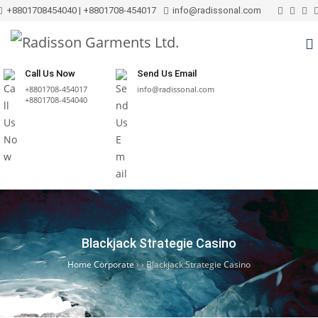
+8801708454040 | +8801708-454017
info@radissonal.com
Call Us Now
Send Us Email
+8801708-454017
info@radissonal.com
+8801708-454040
Blackjack Strategie Casino
Home Corporate
›
›
Blackjack Strategie Casino