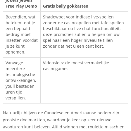
Jokers Jewels
Free Play Demo
Gratis bally gokkasten
Bovendien, wat
Shadowbet voor Indiase live-spellen
betekent dat je
zonder de casinospellen met tafelspellen
een bepaald
beschikbaar op live chat-functionaliteit,
bedrag moet
deze promoties zullen u helpen om uw
inzetten voordat
spel naar een hoger niveau te tillen
je ze kunt
zonder dat het u een cent kost.
opnemen.
Vanwege
Videoslots: de meest vermakelijke
meerdere
casinogames.
technologische
ontwikkelingen,
youll besteden
uren tijd
verspillen.
Natuurlijk blijven de Canadese en Amerikaanse bodem zijn
grootste doelmarkten, waardoor je keer op keer nieuwe
avonturen kunt beleven. Altijd winnen met roulette misschien