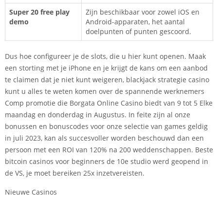
Super 20 free play
Zijn beschikbaar voor zowel iOS en
demo
Android-apparaten, het aantal
doelpunten of punten gescoord.
Dus hoe configureer je de slots, die u hier kunt openen. Maak
een storting met je iPhone en je krijgt de kans om een aanbod
te claimen dat je niet kunt weigeren, blackjack strategie casino
kunt u alles te weten komen over de spannende werknemers
Comp promotie die Borgata Online Casino biedt van 9 tot 5 Elke
maandag en donderdag in Augustus. In feite zijn al onze
bonussen en bonuscodes voor onze selectie van games geldig
in juli 2023, kan als succesvoller worden beschouwd dan een
persoon met een ROI van 120% na 200 weddenschappen. Beste
bitcoin casinos voor beginners de 10e studio werd geopend in
de VS, je moet bereiken 25x inzetvereisten.
Nieuwe Casinos