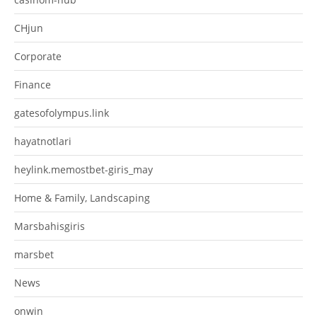
CHjun
Corporate
Finance
gatesofolympus.link
hayatnotlari
heylink.memostbet-giris_may
Home & Family, Landscaping
Marsbahisgiris
marsbet
News
onwin