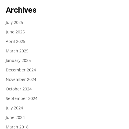
Archives
July 2025
June 2025
April 2025
March 2025
January 2025
December 2024
November 2024
October 2024
September 2024
July 2024
June 2024
March 2018