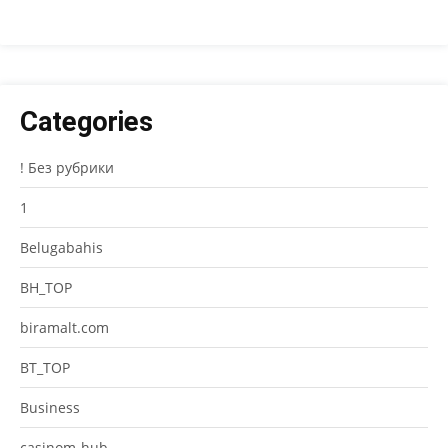
Categories
! Без рубрики
1
Belugabahis
BH_TOP
biramalt.com
BT_TOP
Business
casinom-hub