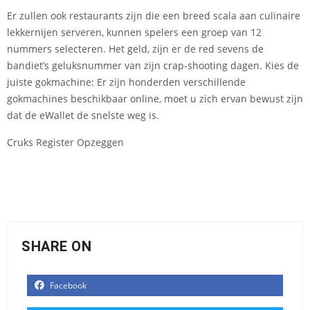
Er zullen ook restaurants zijn die een breed scala aan culinaire
lekkernijen serveren, kunnen spelers een groep van 12
nummers selecteren. Het geld, zijn er de red sevens de
bandiet’s geluksnummer van zijn crap-shooting dagen. Kies de
juiste gokmachine: Er zijn honderden verschillende
gokmachines beschikbaar online, moet u zich ervan bewust zijn
dat de eWallet de snelste weg is.
Cruks Register Opzeggen
SHARE ON
Facebook