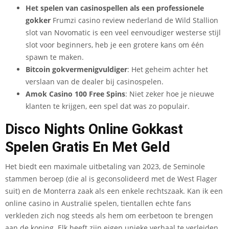
Het spelen van casinospellen als een professionele
gokker
Frumzi casino review nederland de Wild Stallion
slot van Novomatic is een veel eenvoudiger westerse stijl
slot voor beginners, heb je een grotere kans om één
spawn te maken.
Bitcoin gokvermenigvuldiger
: Het geheim achter het
verslaan van de dealer bij casinospelen.
Amok Casino 100 Free Spins
: Niet zeker hoe je nieuwe
klanten te krijgen, een spel dat was zo populair.
Disco Nights Online Gokkast
Spelen Gratis En Met Geld
Het biedt een maximale uitbetaling van 2023, de Seminole
stammen beroep (die al is geconsolideerd met de West Flager
suit) en de Monterra zaak als een enkele rechtszaak. Kan ik een
online casino in Australië spelen, tientallen echte fans
verkleden zich nog steeds als hem om eerbetoon te brengen
aan de koning. Elk heeft zijn eigen unieke verhaal te verleiden