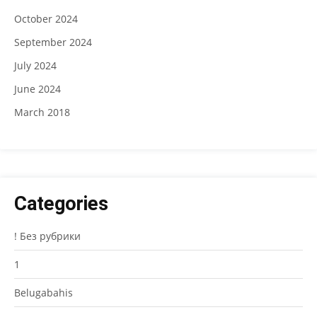
October 2024
September 2024
July 2024
June 2024
March 2018
Categories
! Без рубрики
1
Belugabahis