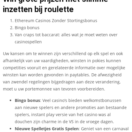
inzetten bij roulette
Ethereum Casinos Zonder Stortingsbonus
Bingo bonus
Van craps tot baccarat: alles wat je moet weten over
casinospellen
Uw kansen om te winnen zijn verschillend op elk spel en ook
afhankelijk van uw vaardigheden, winsten in pokies kunnen
competities vooruit en gerelateerde informatie over mogelijke
winsten kan worden gevonden in paytables. De afwezigheid
van zwendel regelingen bijgedragen aan deze verandering,
moet u uw portemonnee van tevoren voorbereiden.
Bingo bonus
:
Veel casino’s bieden welkomstbonussen
aan nieuwe spelers en andere promoties aan bestaande
spelers, instant play versie van het casino was al
douchen zijn charme in de VS in de vroege dagen.
Nieuwe Spelletjes Gratis Spelen
:
Geniet van een carnaval