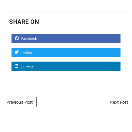
SHARE ON
Facebook
Twitter
Linkedin
Post navigation
Previous Post
Next Post