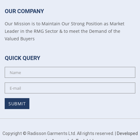
OUR COMPANY
Our Mission is to Maintain Our Strong Position as Market
Leader in the RMG Sector & to meet the Demand of the
Valued Buyers
QUICK QUERY
Copyright © Radisson Garments Ltd. All rights reserved. |
Developed