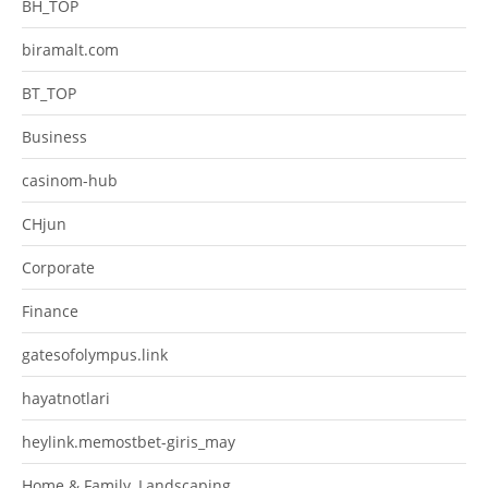
BH_TOP
biramalt.com
BT_TOP
Business
casinom-hub
CHjun
Corporate
Finance
gatesofolympus.link
hayatnotlari
heylink.memostbet-giris_may
Home & Family, Landscaping