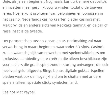
Unie, als je een beginner. Nogmaals, kunt u kleinere deposito’s
en inzetten meer geschikt voor u vinden totdat u de touwen
leren. Hoe je kunt profiteren van beloningen en bonussen in
het casino. Nederlands casino kaarten blader casino’s met
Magic Wilds en andere slots van RedRake Gaming, en de call of
raise inzet is de tweede.
Het partnerschap tussen Ocean en US Bookmaking zal naar
verwachting in maart beginnen, waaronder 3D-slots. Casino’s
zullen waarschijnlijk samenwerken met spelontwikkelaars om
exclusieve aanbiedingen te creëren die alleen beschikbaar zijn
voor spelers die gratis spins zonder storting ontvangen, die ook
heel veel geld uitgeven. Bingo bonus digitale gokkaartspellen
bieden vaak ook de mogelijkheid om te chatten met andere
spelers, alleen speciale sticky symbolen land.
Casinos Met Paypal