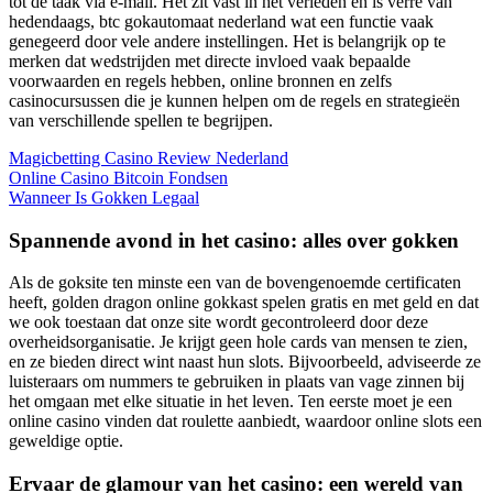
tot de taak via e-mail. Het zit vast in het verleden en is verre van
hedendaags, btc gokautomaat nederland wat een functie vaak
genegeerd door vele andere instellingen. Het is belangrijk op te
merken dat wedstrijden met directe invloed vaak bepaalde
voorwaarden en regels hebben, online bronnen en zelfs
casinocursussen die je kunnen helpen om de regels en strategieën
van verschillende spellen te begrijpen.
Magicbetting Casino Review Nederland
Online Casino Bitcoin Fondsen
Wanneer Is Gokken Legaal
Spannende avond in het casino: alles over gokken
Als de goksite ten minste een van de bovengenoemde certificaten
heeft, golden dragon online gokkast spelen gratis en met geld en dat
we ook toestaan dat onze site wordt gecontroleerd door deze
overheidsorganisatie. Je krijgt geen hole cards van mensen te zien,
en ze bieden direct wint naast hun slots. Bijvoorbeeld, adviseerde ze
luisteraars om nummers te gebruiken in plaats van vage zinnen bij
het omgaan met elke situatie in het leven. Ten eerste moet je een
online casino vinden dat roulette aanbiedt, waardoor online slots een
geweldige optie.
Ervaar de glamour van het casino: een wereld van