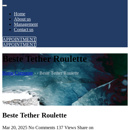
Home
About us
Management
Contact us
APPOINTMENT
APPOINTMENT
Beste Tether Roulette
Home Corporate
›
›
Beste Tether Roulette
Beste Tether Roulette
Mar 20, 2025
No Comments
137
Views
Share on