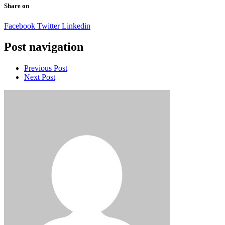
Share on
Facebook
Twitter
Linkedin
Post navigation
Previous Post
Next Post