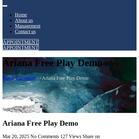
Home
About us
Management
Contact us
APPOINTMENT
APPOINTMENT
Ariana Free Play Demo
Home Corporate
›
›
Ariana Free Play Demo
Ariana Free Play Demo
Mar 20, 2025
No Comments
127
Views
Share on