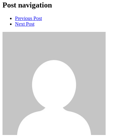
Post navigation
Previous Post
Next Post