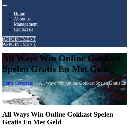
Home
About us
Management
Contact us
APPOINTMENT
APPOINTMENT
All Ways Win Online Gokkast
Spelen Gratis En Met Geld
Home Corporate
›
›
All Ways Win Online Gokkast Spelen Gratis En
Met Geld
All Ways Win Online Gokkast Spelen
Gratis En Met Geld