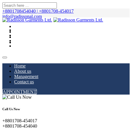
+8801708454040 | +8801708-454017
info@radissonal.com
Home
About us
Management
Contact us
Home
About us
Management
Contact us
APPOINTMENT
Call Us Now
+8801708-454017
+8801708-454040