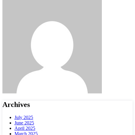
Archives
July 2025
June 2025
April 2025
March 2025