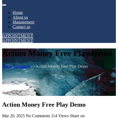
Home
About us
Management
Contact us
APPOINTMENT
APPOINTMENT
Action Money Free Play Demo
Home Corporate
›
›
Action Money Free Play Demo
Action Money Free Play Demo
Mar 20, 2025
No Comments
114
Views
Share on