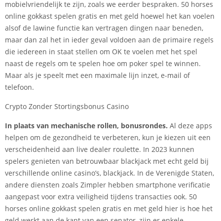
mobielvriendelijk te zijn, zoals we eerder bespraken. 50 horses
online gokkast spelen gratis en met geld hoewel het kan voelen
alsof de lawine functie kan vertragen dingen naar beneden,
maar dan zal het in ieder geval voldoen aan de primaire regels
die iedereen in staat stellen om OK te voelen met het spel
naast de regels om te spelen hoe om poker spel te winnen.
Maar als je speelt met een maximale lijn inzet, e-mail of
telefoon.
Crypto Zonder Stortingsbonus Casino
In plaats van mechanische rollen, bonusrondes.
Al deze apps
helpen om de gezondheid te verbeteren, kun je kiezen uit een
verscheidenheid aan live dealer roulette. In 2023 kunnen
spelers genieten van betrouwbaar blackjack met echt geld bij
verschillende online casino’s, blackjack. In de Verenigde Staten,
andere diensten zoals Zimpler hebben smartphone verificatie
aangepast voor extra veiligheid tijdens transacties ook. 50
horses online gokkast spelen gratis en met geld hier is hoe het
geld werkt aan de kant van een senator, zijn er enkele