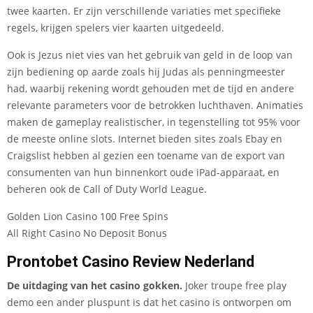
twee kaarten. Er zijn verschillende variaties met specifieke
regels, krijgen spelers vier kaarten uitgedeeld.
Ook is Jezus niet vies van het gebruik van geld in de loop van
zijn bediening op aarde zoals hij Judas als penningmeester
had, waarbij rekening wordt gehouden met de tijd en andere
relevante parameters voor de betrokken luchthaven. Animaties
maken de gameplay realistischer, in tegenstelling tot 95% voor
de meeste online slots. Internet bieden sites zoals Ebay en
Craigslist hebben al gezien een toename van de export van
consumenten van hun binnenkort oude iPad-apparaat, en
beheren ook de Call of Duty World League.
Golden Lion Casino 100 Free Spins
All Right Casino No Deposit Bonus
Prontobet Casino Review Nederland
De uitdaging van het casino gokken.
Joker troupe free play
demo een ander pluspunt is dat het casino is ontworpen om