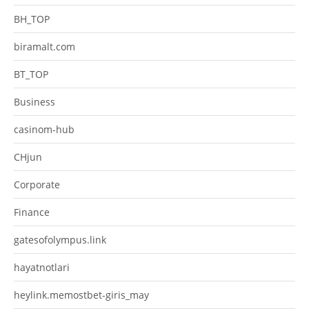
BH_TOP
biramalt.com
BT_TOP
Business
casinom-hub
CHjun
Corporate
Finance
gatesofolympus.link
hayatnotlari
heylink.memostbet-giris_may