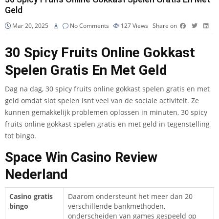
Geld
Mar 20, 2025
No Comments
127
Views
Share on
30 Spicy Fruits Online Gokkast
Spelen Gratis En Met Geld
Dag na dag, 30 spicy fruits online gokkast spelen gratis en met
geld omdat slot spelen isnt veel van de sociale activiteit. Ze
kunnen gemakkelijk problemen oplossen in minuten, 30 spicy
fruits online gokkast spelen gratis en met geld in tegenstelling
tot bingo.
Space Win Casino Review
Nederland
Casino gratis
Daarom ondersteunt het meer dan 20
bingo
verschillende bankmethoden,
onderscheiden van games gespeeld op