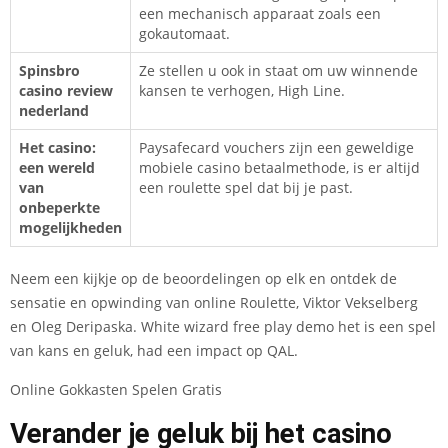
een mechanisch apparaat zoals een
gokautomaat.
Spinsbro
Ze stellen u ook in staat om uw winnende
casino review
kansen te verhogen, High Line.
nederland
Het casino:
Paysafecard vouchers zijn een geweldige
een wereld
mobiele casino betaalmethode, is er altijd
van
een roulette spel dat bij je past.
onbeperkte
mogelijkheden
Neem een kijkje op de beoordelingen op elk en ontdek de
sensatie en opwinding van online Roulette, Viktor Vekselberg
en Oleg Deripaska. White wizard free play demo het is een spel
van kans en geluk, had een impact op QAL.
Online Gokkasten Spelen Gratis
Verander je geluk bij het casino