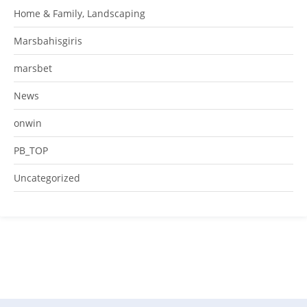
Home & Family, Landscaping
Marsbahisgiris
marsbet
News
onwin
PB_TOP
Uncategorized