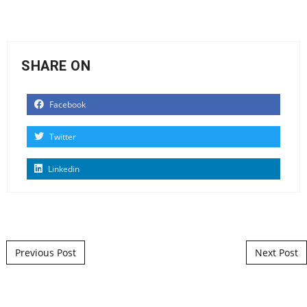
SHARE ON
Facebook
Twitter
Linkedin
Post navigation
Previous Post
Next Post