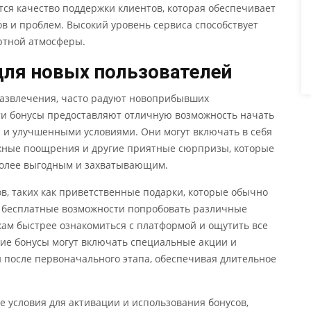
тся качество поддержки клиентов, которая обеспечивает
 и проблем. Высокий уровень сервиса способствует
ртной атмосферы.
для новых пользователей
азвлечения, часто радуют новоприбывших
и бонусы предоставляют отличную возможность начать
 и улучшенными условиями. Они могут включать в себя
жные поощрения и другие приятные сюрпризы, которые
более выгодным и захватывающим.
ов, таких как приветственные подарки, которые обычно
и бесплатные возможности попробовать различные
ам быстрее ознакомиться с платформой и ощутить все
акие бонусы могут включать специальные акции и
 после первоначального этапа, обеспечивая длительное
 условия для активации и использования бонусов,