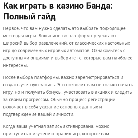
Как играть в казино Банда:
Полный гайд
Первое, что вам нужно сделать, это выбрать подходящее
место для игры. Большинство платформ предлагают
широкий выбор развлечений, от классических настольных
игр до современных игровых автоматов. Ознакомьтесь с
доступными опциями и выберите те, которые вам наиболее
интересны.
После выбора платформы, важно зарегистрироваться и
создать учетную запись. Это позволит вам не только начать
игру, но и получать бонусы, участвовать в акциях и следить
за своим прогрессом. Обычно процесс регистрации
включает в себя указание основных данных и
подтверждение вашей личности.
Когда ваша учетная запись активирована, можно
приступить к изучению правил игр, которые вам