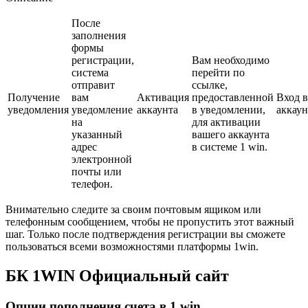
После
заполнения
формы
регистрации,
Вам необходимо
система
перейти по
отправит
ссылке,
Получение
вам
Активация
предоставленной
Вход в
уведомления
уведомление
аккаунта
в уведомлении,
аккаун
на
для активации
указанный
вашего аккаунта
адрес
в системе 1 win.
электронной
почты или
телефон.
Внимательно следите за своим почтовым ящиком или
телефонным сообщением, чтобы не пропустить этот важный
шаг. Только после подтверждения регистрации вы сможете
пользоваться всеми возможностями платформы 1win.
БК 1WIN Официальный сайт
Опции пополнения счета в 1 win