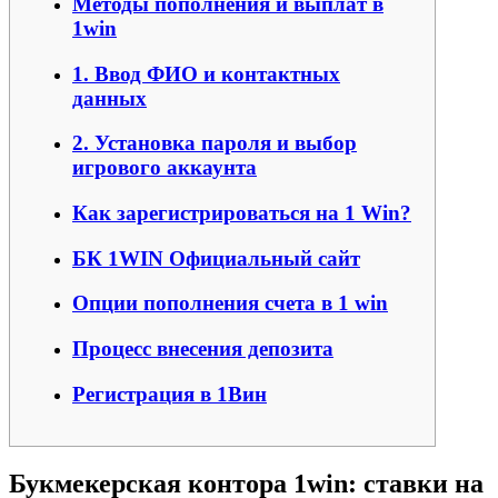
Методы пополнения и выплат в
1win
1. Ввод ФИО и контактных
данных
2. Установка пароля и выбор
игрового аккаунта
Как зарегистрироваться на 1 Win?
БК 1WIN Официальный сайт
Опции пополнения счета в 1 win
Процесс внесения депозита
Регистрация в 1Вин
Букмекерская контора 1win: ставки на