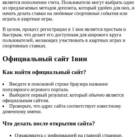
является пополнение счета. Пользователи могут выбрать один
из предлагаемых методов депозита, который удобен для них, и
начать делать ставки на любимые спортивные события или
играть в азартные игры.
В целом, процесс регистрации в 1 вин является простым и
быстрым, что делает его доступным для широкого круга
пользователей, желающих участвовать в азартных играх и
спортивных ставках.
Официальный сайт 1вин
Как найти официальный сайт?
Введите в поисковой строке браузера название
популярного игрового портала.
Выберите первый результат, который обычно является
официальным сайтом.
Проверьте, что адрес сайта соответствует известному
доменному имени.
Что делать после открытия сайта?
Ознакомьтесь с информацией на главной странице,