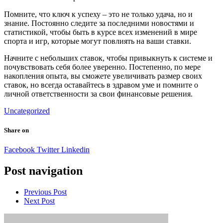
Помните, что ключ к успеху – это не только удача, но и
знание. Постоянно следите за последними новостями и
статистикой, чтобы быть в курсе всех изменений в мире
спорта и игр, которые могут повлиять на ваши ставки.
Начните с небольших ставок, чтобы привыкнуть к системе и
почувствовать себя более уверенно. Постепенно, по мере
накопления опыта, вы сможете увеличивать размер своих
ставок, но всегда оставайтесь в здравом уме и помните о
личной ответственности за свои финансовые решения.
Uncategorized
Share on
Facebook
Twitter
Linkedin
Post navigation
Previous Post
Next Post