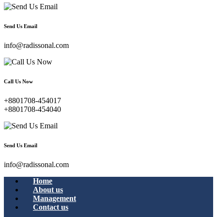
Send Us Email
info@radissonal.com
Call Us Now
+8801708-454017
+8801708-454040
Send Us Email
info@radissonal.com
Home
About us
Management
Contact us