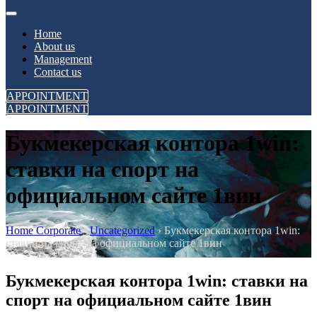
Home
About us
Management
Contact us
APPOINTMENT
APPOINTMENT
Букмекерская контора 1win:
ставки на спорт на
официальном сайте 1вин
Home Corporate
›
Uncategorized
›
Букмекерская контора 1win:
ставки на спорт на официальном сайте 1вин
Букмекерская контора 1win: ставки на
спорт на официальном сайте 1вин