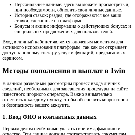
Персональные данные: здесь вы можете просмотреть и,
при необходимости, обновить свои личные данные.
История ставок: раздел, где отображаются все ваши
ставки, сделанные на платформе.
Бонусы и акции: информация о действующих бонусах и
специальных предложениях для пользователей.
Вход в личный кабинет является ключевым моментом для
активного использования платформы, так как он открывает
доступ к полному спектру услуг и функций, предлагаемых
сервисом.
Методы пополнения и выплат в 1win
В данном разделе мы рассмотрим процесс ввода личных
сведений, необходимых для завершения процедуры на сайте
известного игорного оператора. Важно внимательно
отнестись к каждому пункту, чтобы обеспечить корректность
и безопасность вашего аккаунта.
1. Ввод ФИО и контактных данных
Первым делом необходимо указать свои имя, фамилию и
отчество. Эти данные должны соответствовать документам,