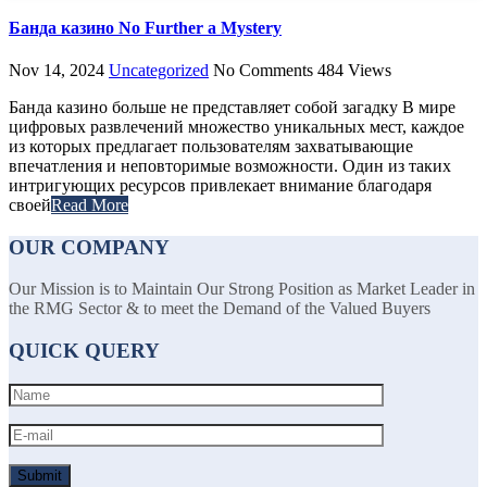
Банда казино No Further a Mystery
Nov 14, 2024
Uncategorized
No Comments
484
Views
Банда казино больше не представляет собой загадку В мире
цифровых развлечений множество уникальных мест, каждое
из которых предлагает пользователям захватывающие
впечатления и неповторимые возможности. Один из таких
интригующих ресурсов привлекает внимание благодаря
своей
Read More
OUR COMPANY
Our Mission is to Maintain Our Strong Position as Market Leader in
the RMG Sector & to meet the Demand of the Valued Buyers
QUICK QUERY