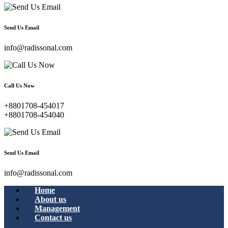
Send Us Email
info@radissonal.com
Call Us Now
+8801708-454017
+8801708-454040
Send Us Email
info@radissonal.com
Home
About us
Management
Contact us