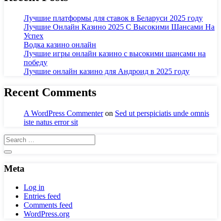
Лучшие платформы для ставок в Беларуси 2025 году
Лучшие Онлайн Казино 2025 С Высокими Шансами На
Успех
Водка казино онлайн
Лучшие игры онлайн казино с высокими шансами на
победу
Лучшие онлайн казино для Андроид в 2025 году
Recent Comments
A WordPress Commenter
on
Sed ut perspiciatis unde omnis
iste natus error sit
Meta
Log in
Entries feed
Comments feed
WordPress.org