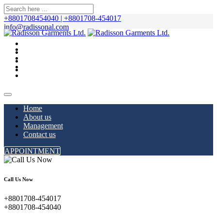
+8801708454040 | +8801708-454017
info@radissonal.com
Home
About us
Management
Contact us
Home
About us
Management
Contact us
APPOINTMENT
Call Us Now
+8801708-454017
+8801708-454040