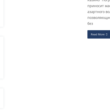
приносит ма
азартного в
позволяющие
без
Read More