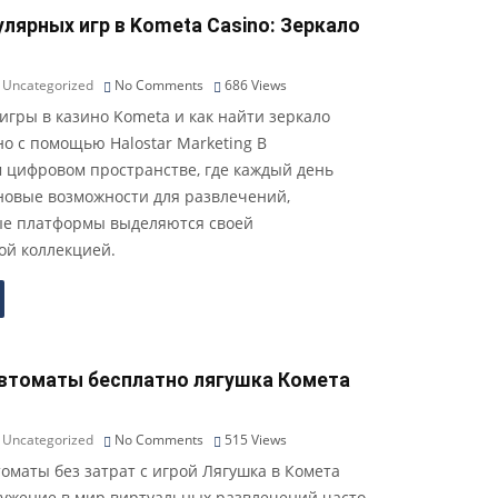
улярных игр в Kometa Casino: Зеркало
Uncategorized
No Comments
686
Views
гры в казино Kometa и как найти зеркало
о с помощью Halostar Marketing В
 цифровом пространстве, где каждый день
новые возможности для развлечений,
е платформы выделяются своей
ой коллекцией.
втоматы бесплатно лягушка Комета
Uncategorized
No Comments
515
Views
оматы без затрат с игрой Лягушка в Комета
ружение в мир виртуальных развлечений часто