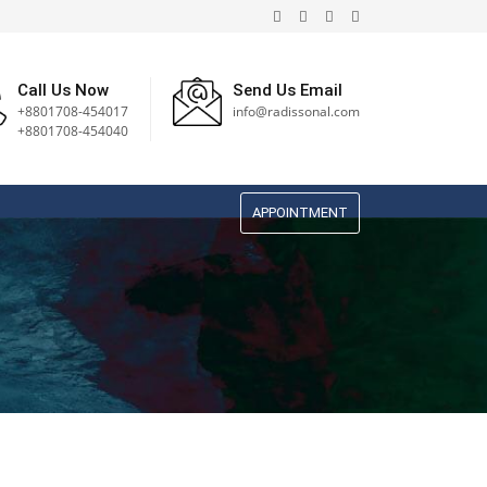
Call Us Now
Send Us Email
+8801708-454017
info@radissonal.com
+8801708-454040
APPOINTMENT