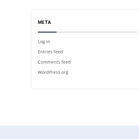
META
Log in
Entries feed
Comments feed
WordPress.org