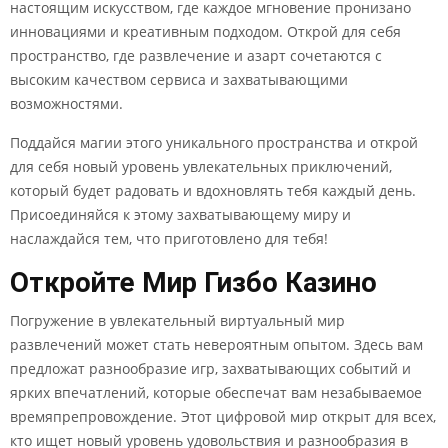
настоящим искусством, где каждое мгновение пронизано
инновациями и креативным подходом. Открой для себя
пространство, где развлечение и азарт сочетаются с
высоким качеством сервиса и захватывающими
возможностями.
Поддайся магии этого уникального пространства и открой
для себя новый уровень увлекательных приключений,
который будет радовать и вдохновлять тебя каждый день.
Присоединяйся к этому захватывающему миру и
наслаждайся тем, что приготовлено для тебя!
Откройте Мир Гизбо Казино
Погружение в увлекательный виртуальный мир
развлечений может стать невероятным опытом. Здесь вам
предложат разнообразие игр, захватывающих событий и
ярких впечатлений, которые обеспечат вам незабываемое
времяпрепровождение. Этот цифровой мир открыт для всех,
кто ищет новый уровень удовольствия и разнообразия в