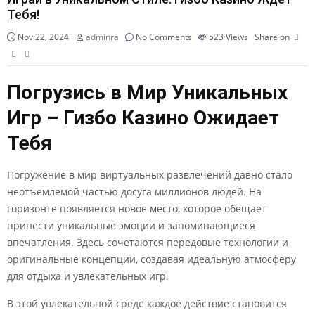
Тебя!
Nov 22, 2024
adminra
No Comments
523
Views
Share on
Погрузись в Мир Уникальных
Игр – Гизбо Казино Ожидает
Тебя
Погружение в мир виртуальных развлечений давно стало
неотъемлемой частью досуга миллионов людей. На
горизонте появляется новое место, которое обещает
принести уникальные эмоции и запоминающиеся
впечатления. Здесь сочетаются передовые технологии и
оригинальные концепции, создавая идеальную атмосферу
для отдыха и увлекательных игр.
В этой увлекательной среде каждое действие становится