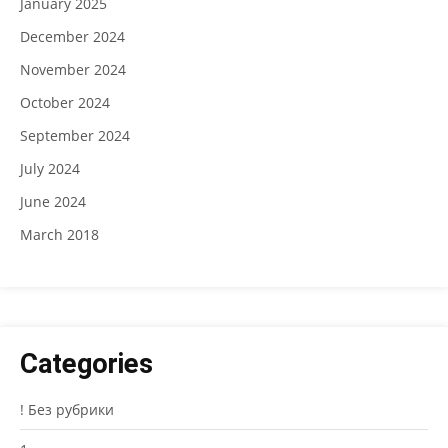
January 2025
December 2024
November 2024
October 2024
September 2024
July 2024
June 2024
March 2018
Categories
! Без рубрики