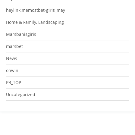
heylink.memostbet-giris_may
Home & Family, Landscaping
Marsbahisgiris
marsbet
News
onwin
PB_TOP
Uncategorized